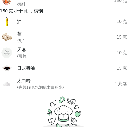
150 克
橫剖
150 克 小干貝, ，橫剖
油
10 克
薑
15 克
切片
天麻
10 克
(薄片)
日式醬油
15 克
太白粉
1 茶匙
(先與15克水調成太白粉水)