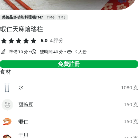
美善品多功能料理機TM7
TM6
TM5
蝦仁天麻燴瑤柱
5.0
4 評分
準備 10 分
總時間 40 分
2 人份
免費註冊
食材
水
1080 克
甜豌豆
150 克
蝦仁
150 克
干貝