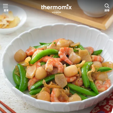
跳
選單
搜尋
至
主
要
內
容