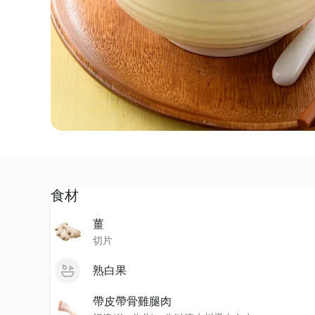
食材
薑
切片
熟白果
帶皮帶骨雞腿肉