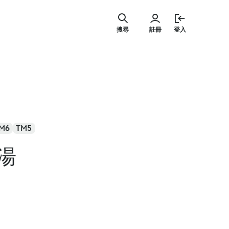
跳
至
搜尋
註冊
登入
主
要
內
容
M6
TM5
湯