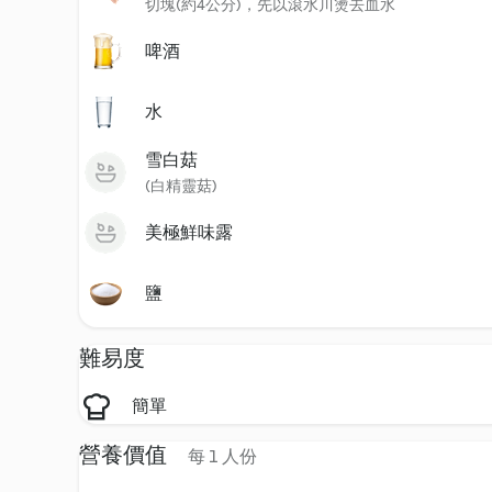
切塊(約4公分)，先以滾水川燙去血水
啤酒
水
雪白菇
(白精靈菇)
美極鮮味露
鹽
難易度
簡單
營養價值
每 1 人份