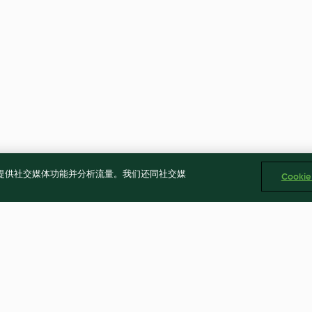
告、提供社交媒体功能并分析流量。我们还同社交媒
Cooki
五子粥
啤酒小棒腿