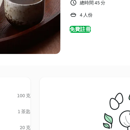
總時間 45 分
4 人份
免費註冊
100 克
1 茶匙
20 克