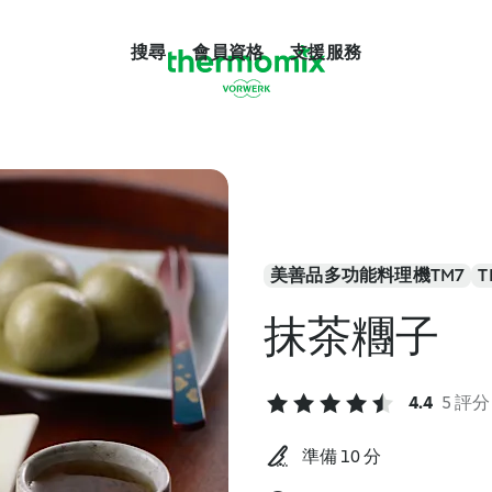
搜尋
會員資格
支援服務
美善品多功能料理機TM7
T
抹茶糰子
4.4
5 評分
準備 10 分