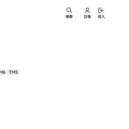
跳
至
搜尋
註冊
登入
主
要
內
容
M6
TM5