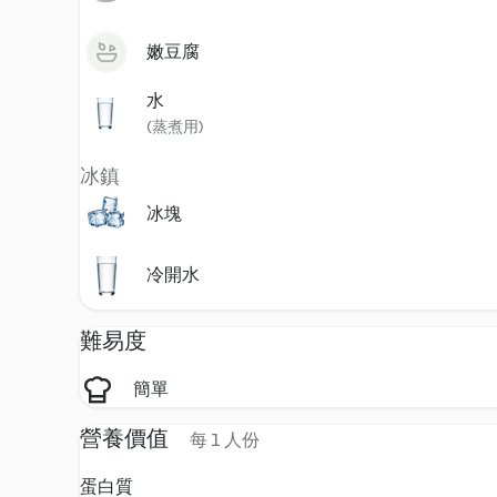
嫩豆腐
水
(蒸煮用)
冰鎮
冰塊
冷開水
難易度
簡單
營養價值
每 1 人份
蛋白質