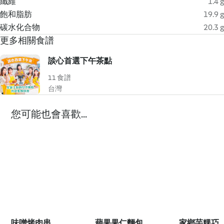
纖維
1.4 g
飽和脂肪
19.9 g
碳水化合物
20.3 g
更多相關食譜
談心首選下午茶點
11 食譜
台灣
您可能也會喜歡...
味噌烤肉串
蘋果果仁麵包
家鄉芋粿巧