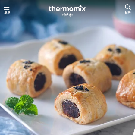
跳
選單
搜尋
至
主
要
內
容