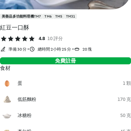
美善品多功能料理機TM7
TM6
TM5
TM31
紅豆一口酥
4.8
10 評分
準備 30 分
總時間 2小時 25 分
20 塊
免費註冊
食材
蛋
1 顆
低筋麵粉
170 克
冰糖粉
50 克