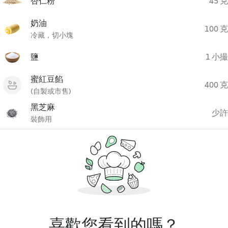
杏仁粉
45 克
奶油
100 克
冷藏，切小塊
鹽
1 小撮
蜜紅豆餡
400 克
(自製或市售)
黑芝麻
少許
裝飾用
喜歡您看到的嗎？