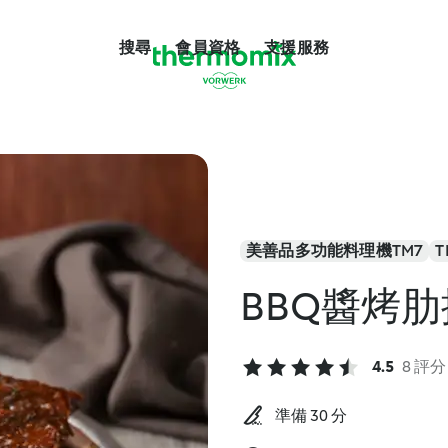
搜尋
會員資格
支援服務
美善品多功能料理機TM7
T
BBQ醬烤肋
4.5
8 評分
準備 30 分