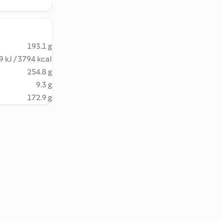
193.1 g
 kJ / 3794 kcal
254.8 g
9.3 g
172.9 g