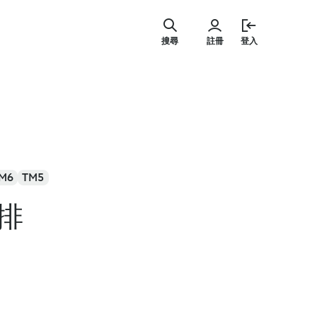
跳
至
搜尋
註冊
登入
主
要
內
容
M6
TM5
排