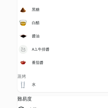
黑糖
白醋
醬油
A.1.牛排醬
番茄醬
蒸烤
水
難易度