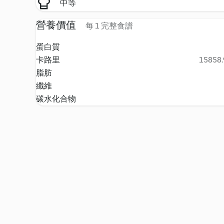
中等
營養價值
每 1 完整食譜
蛋白質
卡路里
15858.9
脂肪
纖維
碳水化合物