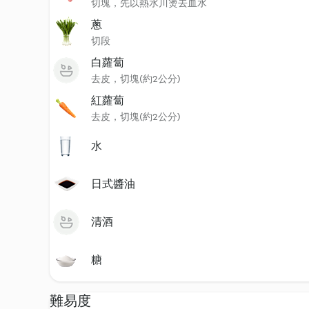
切塊，先以熱水川燙去血水
蔥
切段
白蘿蔔
去皮，切塊(約2公分)
紅蘿蔔
去皮，切塊(約2公分)
水
日式醬油
清酒
糖
難易度