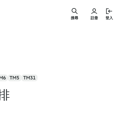
跳
至
搜尋
註冊
登入
主
要
內
容
M6
TM5
TM31
排