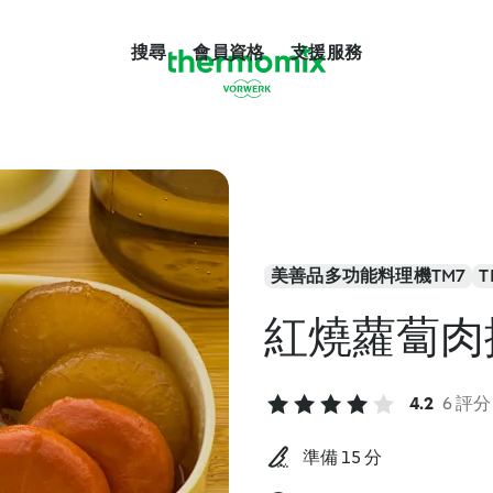
搜尋
會員資格
支援服務
美善品多功能料理機TM7
T
紅燒蘿蔔肉
4.2
6 評分
準備 15 分