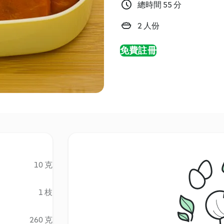
總時間 55 分
2 人份
免費註冊
10 克
1 枝
260 克