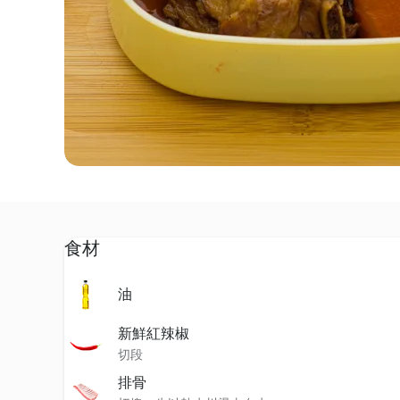
食材
油
新鮮紅辣椒
切段
排骨