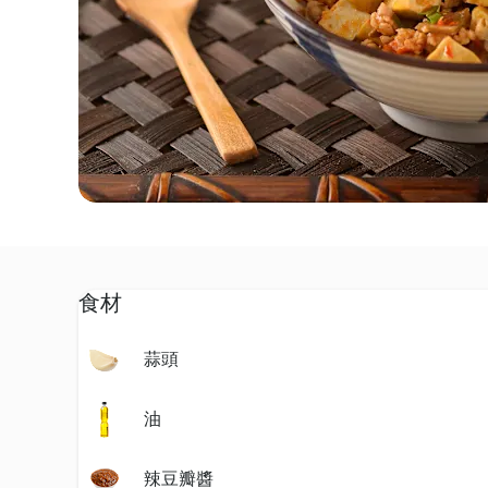
食材
蒜頭
油
辣豆瓣醬