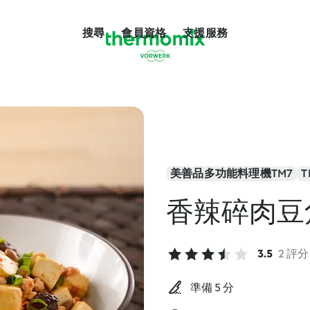
搜尋
會員資格
支援服務
美善品多功能料理機TM7
T
香辣碎肉豆
3.5
2 評分
準備 5 分