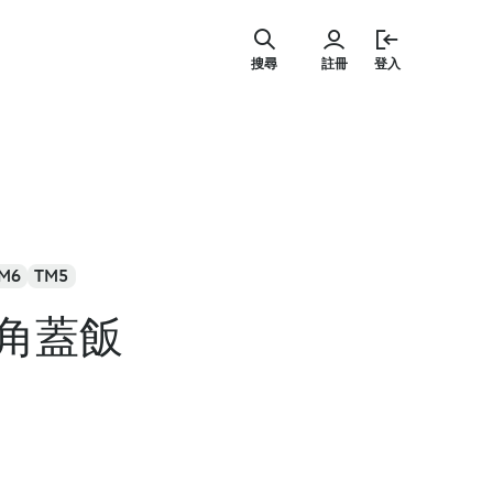
跳
至
搜尋
註冊
登入
主
要
內
容
M6
TM5
角蓋飯