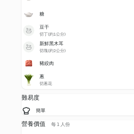
糖
豆干
切丁(約1公分)
新鮮黑木耳
切塊(約2公分)
豬絞肉
蔥
切蔥花
難易度
簡單
營養價值
每 1 人份