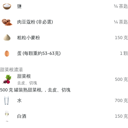
鹽
¾ 茶匙
肉豆蔻粉 (非必選)
¼ 茶匙
粗粒小麥粉
150 克
蛋 (每顆重約53-63克)
1 顆
甜菜根濃湯
甜菜根
500 克
去皮、切塊
500 克 罐裝熟甜菜根, ，去皮、切塊
水
700 克
白酒
150 克