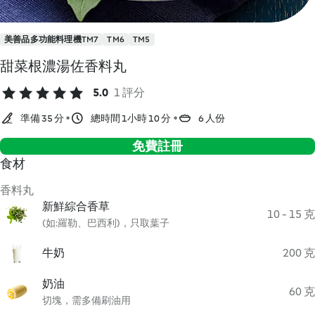
美善品多功能料理機TM7
TM6
TM5
甜菜根濃湯佐香料丸
5.0
1 評分
準備 35 分
總時間 1小時 10 分
6 人份
免費註冊
食材
香料丸
新鮮綜合香草
10 - 15 克
(如:羅勒、巴西利)，只取葉子
牛奶
200 克
奶油
60 克
切塊，需多備刷油用