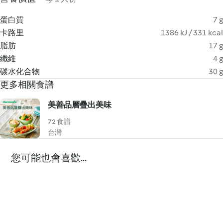
蛋白質
7 g
卡路里
1386 kJ / 331 kcal
脂肪
17 g
纖維
4 g
碳水化合物
30 g
更多相關食譜
美善品層疊出美味
72 食譜
台灣
您可能也會喜歡...