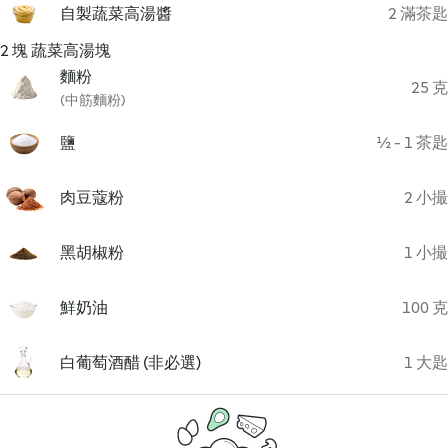
自製蔬菜高湯醬
2 滿茶匙
2 塊 蔬菜高湯塊
麵粉
25 克
(中筋麵粉)
鹽
½ - 1 茶匙
肉豆蔻粉
2 小撮
黑胡椒粉
1 小撮
鮮奶油
100 克
白葡萄酒醋 (非必選)
1 大匙