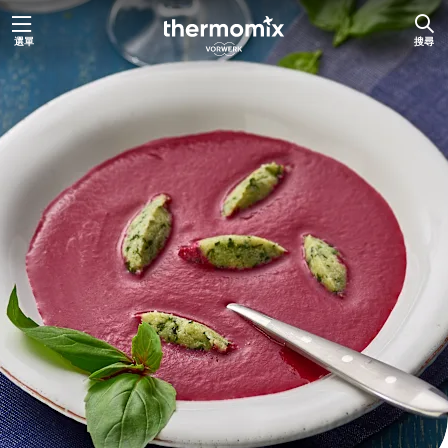
跳
選單
搜尋
至
主
要
內
容