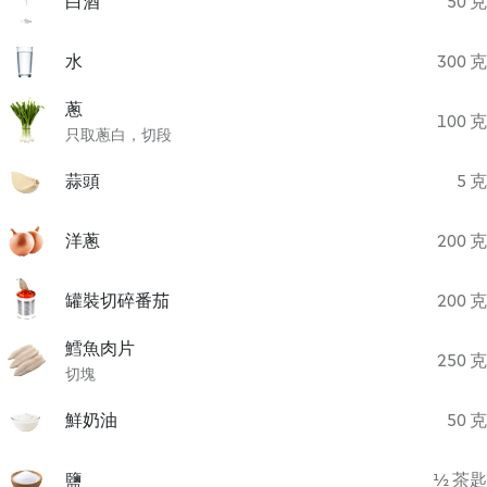
白酒
50 克
水
300 克
蔥
100 克
只取蔥白，切段
蒜頭
5 克
洋蔥
200 克
罐裝切碎番茄
200 克
鱈魚肉片
250 克
切塊
鮮奶油
50 克
鹽
½ 茶匙