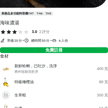
美善品多功能料理機TM7
TM6
TM5
海味濃湯
3.0
2 評分
準備 20 分
總時間 50 分
6 人份
免費註冊
食材
新鮮蛤蜊，已吐沙，洗淨
400 克
將外殼刷洗乾淨
特級橄欖油
80 克
生草蝦
300 克