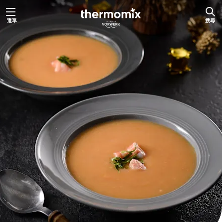
跳
選單
搜尋
至
主
要
內
容