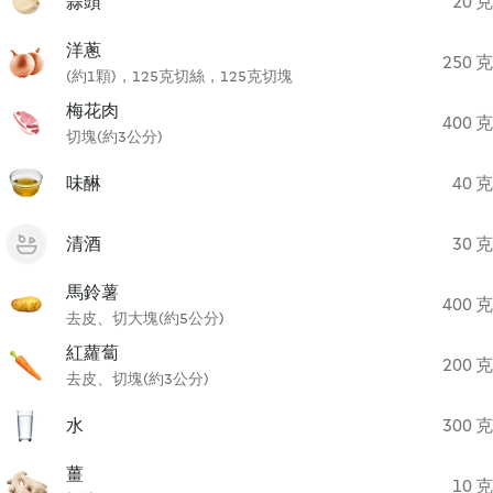
蒜頭
20 克
洋蔥
250 克
(約1顆)，125克切絲，125克切塊
梅花肉
400 克
切塊(約3公分)
味醂
40 克
清酒
30 克
馬鈴薯
400 克
去皮、切大塊(約5公分)
紅蘿蔔
200 克
去皮、切塊(約3公分)
水
300 克
薑
10 克