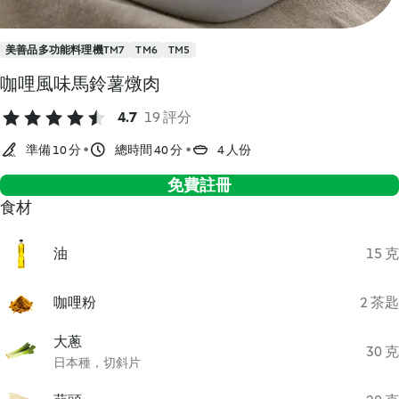
美善品多功能料理機TM7
TM6
TM5
咖哩風味馬鈴薯燉肉
4.7
19 評分
準備 10 分
總時間 40 分
4 人份
免費註冊
食材
油
15 克
咖哩粉
2 茶匙
大蔥
30 克
日本種，切斜片