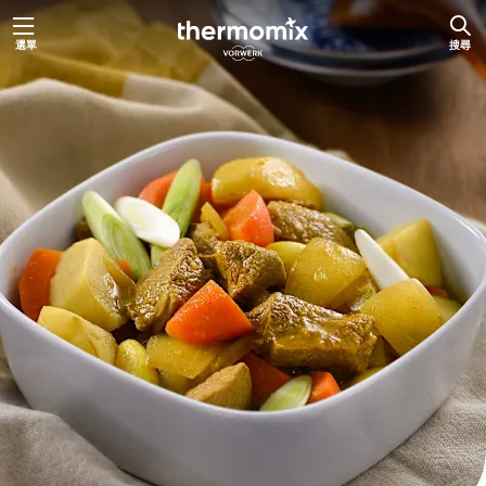
跳
選單
搜尋
至
主
要
內
容