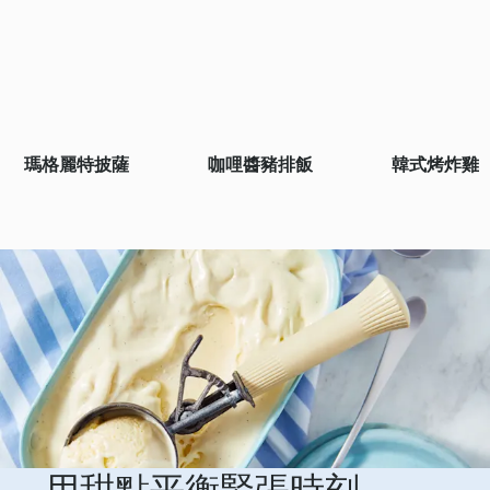
瑪格麗特披薩
咖哩醬豬排飯
韓式烤炸雞