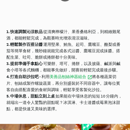
1.
快速調製沁涼飲品
從清爽檸檬汁、果香桑格利亞，到精緻雞尾
酒，都能輕鬆完成，為觀賽時光增添清涼滋味。
2.
輕鬆製作百搭沾醬
運用堅果、鮪魚、起司、鷹嘴豆、酪梨或番
茄等簡單食材，幾秒鐘就能完成各式沾醬、鷹嘴豆泥或抹醬。搭
配生菜、吐司、脆餅或捲餅都十分美味。
3.
提前準備手拿點心
可樂餅、塔可、捲餅，以及披薩、鹹派與鹹
食小塔等各式麵糰，都能事先做好，開賽前輕鬆完成最後步驟。
4.
打造自助沙拉吧
- 利用
美善品刨絲神器組合
將各種蔬菜切
片、刨絲或製作螺旋蔬菜，再分別盛裝於不同容器中。讓每位賓
客自由搭配喜愛的食材與調味，輕鬆享受客製化沙拉。
5.
中場休息，甜點立刻上桌
如果能在中場休息的短短 10 分鐘內，
就端出一道令人驚豔的甜點呢？冰淇淋、卡士達醬或莓果泡沫甜
點，都是快速又美味的選擇。