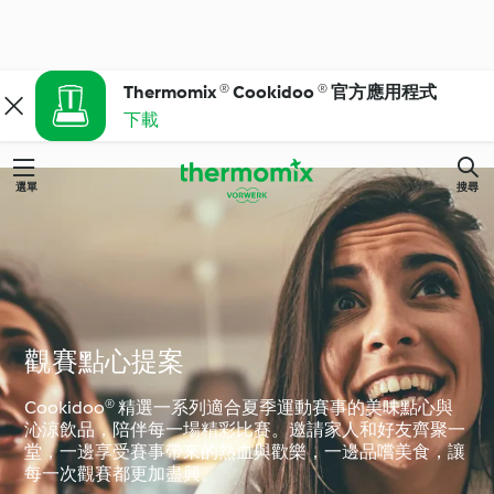
Thermomix ® Cookidoo ® 官方應用程式
下載
選單
搜尋
觀賽點心提案
Cookidoo® 精選一系列適合夏季運動賽事的美味點心與
沁涼飲品，陪伴每一場精彩比賽。邀請家人和好友齊聚一
堂，一邊享受賽事帶來的熱血與歡樂，一邊品嚐美食，讓
每一次觀賽都更加盡興。