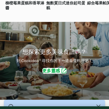
柳橙莓果蛋糕和香草淋
無麩質日式迷你起司蛋
綜合莓果帕
醬
糕
想探索更多美味食譜嗎？
到 Cookidoo® 尋找你的下一道最愛料理吧！
更多靈感
© 版權所有 2026