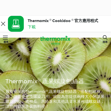
Thermomix ® Cookidoo ® 官方應用程式
下載
選單
搜尋
Thermomix® 蔬果螺旋刨絲器
最新推出的Thermomix® 蔬果螺旋刨絲器，搭配刨絲神
器，僅需要更換螺旋刀片，就能為您提供兩種大小的蔬果
螺旋功能。將櫛瓜、馬鈴薯和其他蔬菜水果袍成螺旋絲，
讓您輕鬆完美裝飾料理！