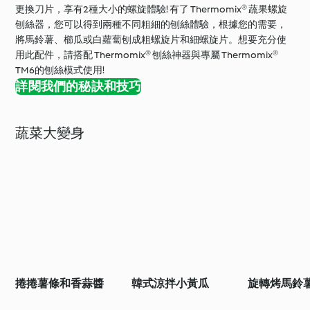
更換刀片，享有2種大小的螺旋體驗! 有了 Thermomix® 蔬果螺旋
刨絲器，您可以得到兩種不同粗細的刨絲體驗，根據您的需要，
將馬鈴薯、櫛瓜或白蘿蔔刨成粗螺旋片和細螺旋片。想要充分使
用此配件，請搭配 Thermomix® 刨絲神器與專屬 Thermomix®
TM6的刨絲模式使用!
詳閱我們的秘訣和技巧
蔬菜大變身
捲捲薯條和香蒜醬
韓式涼拌小黃瓜
旋轉烤馬鈴