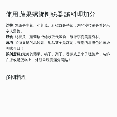
使用 蔬果螺旋刨絲器 讓料理加分
沙拉 |
無論是生菜、小黃瓜、紅椒或是番茄，您的沙拉總是看起來
令人驚艷。
麵食 |
將櫛瓜、蘿蔔刨成絲狀取代澱粉，維持窈窕美麗身材。
薯塔 |
又薄又脆的馬鈴薯、地瓜甚至是蘿蔔，讓您的薯塔色彩繽紛
美味可口！
派與蛋糕 |
完美的蘋果、桃子、梨子、香蕉或是李子螺旋片，裝飾
在派或是蛋糕上，外觀呈現度滿分滿點！
多國料理