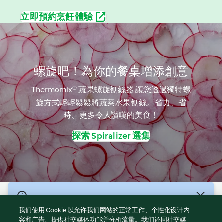
立即預約烹飪體驗
螺旋吧！為你的餐桌增添創意
Thermomix® 蔬果螺旋刨絲器 讓您透過獨特螺
旋方式輕輕鬆鬆將蔬菜水果刨絲。省力、省
時、更多令人讚嘆的美食！
探索 Spiralizer 選集
© 版權所有 2026
我们使用 Cookie 以允许我们网站的正常工作、个性化设计内
服務條款
容和广告、提供社交媒体功能并分析流量。我们还同社交媒