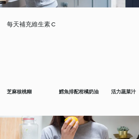
每天補充維生素 C
芝麻核桃糊
鱈魚排配柑橘奶油
活力蔬菜汁