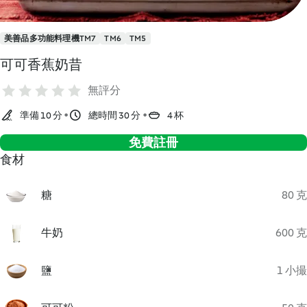
美善品多功能料理機TM7
TM6
TM5
可可香蕉奶昔
無評分
準備 10 分
總時間 30 分
4 杯
免費註冊
食材
糖
80 克
牛奶
600 克
鹽
1 小撮