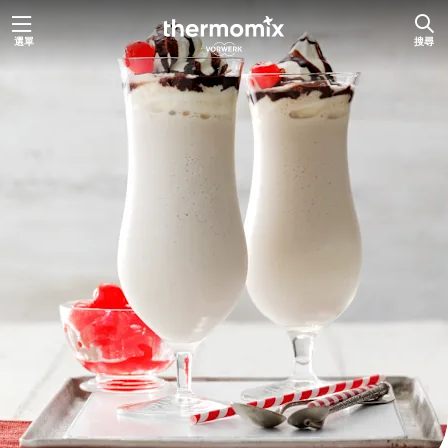
跳
選單
搜尋
至
主
要
內
容