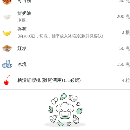
可可粉
50 克
鮮奶油
200 克
冷藏
香蕉
3 根
(約300克)，切塊，鋪平放入冰箱冷凍(詳見要訣)
紅糖
50 克
冰塊
150 克
糖漬紅櫻桃 (雞尾酒用) (非必選)
4 粒