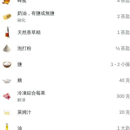
蜂蜜
4 茶匙
奶油，有鹽或無鹽
2 茶匙
融化
天然香草精
1 茶匙
泡打粉
½ 茶匙
鹽
1 - 2 小撮
糖
40 克
冷凍綜合莓果
300 克
解凍
萊姆汁
20 克
油
1 大匙