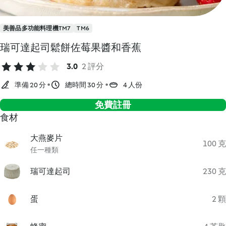
美善品多功能料理機TM7
TM6
瑞可達起司鬆餅佐莓果醬和香蕉
3.0
2 評分
準備 20 分
總時間 30 分
4 人份
免費註冊
食材
大燕麥片
100 克
任一種類
瑞可達起司
230 克
蛋
2 顆