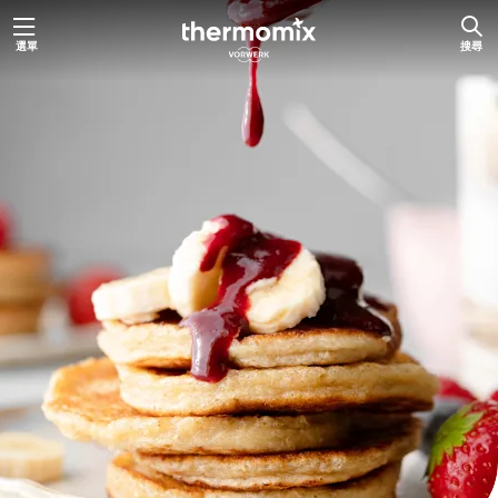
跳
選單
搜尋
至
主
要
內
容