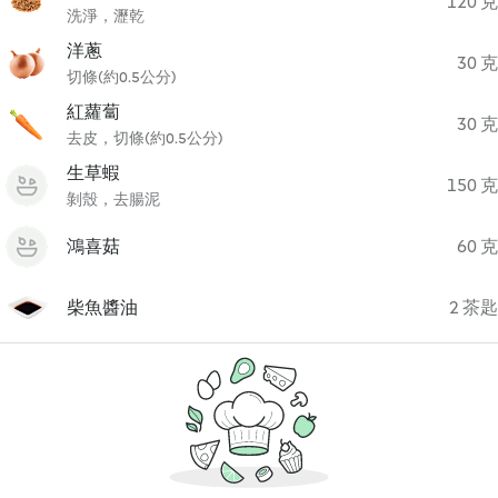
120 克
洗淨，瀝乾
洋蔥
30 克
切條(約0.5公分)
紅蘿蔔
30 克
去皮，切條(約0.5公分)
生草蝦
150 克
剝殼，去腸泥
鴻喜菇
60 克
柴魚醬油
2 茶匙