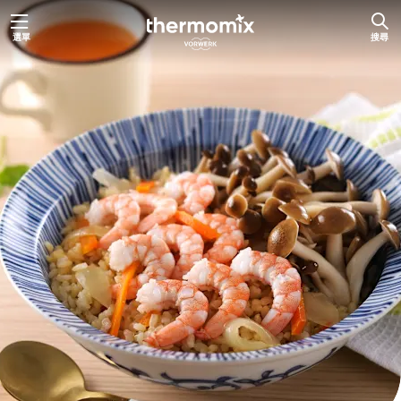
跳
選單
搜尋
至
主
要
內
容