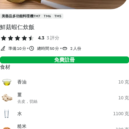
美善品多功能料理機TM7
TM6
TM5
鮮菇蝦仁炊飯
4.3
3 評分
準備 10 分
總時間 50 分
2 人份
免費註冊
食材
香油
10 克
薑
10 克
去皮，切絲
水
1100 克
糙米