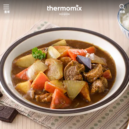
跳
選單
搜尋
至
主
要
內
容