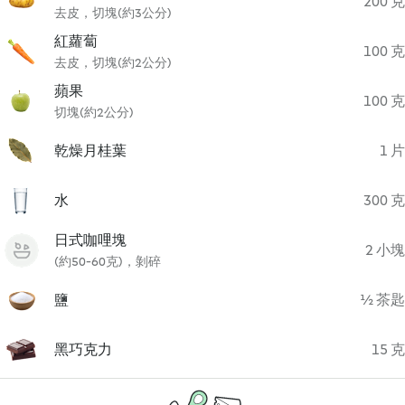
200 克
去皮，切塊(約3公分)
紅蘿蔔
100 克
去皮，切塊(約2公分)
蘋果
100 克
切塊(約2公分)
乾燥月桂葉
1 片
水
300 克
日式咖哩塊
2 小塊
(約50-60克)，剝碎
鹽
½ 茶匙
黑巧克力
15 克