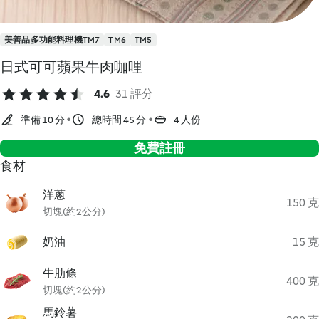
美善品多功能料理機TM7
TM6
TM5
日式可可蘋果牛肉咖哩
4.6
31 評分
準備 10 分
總時間 45 分
4 人份
免費註冊
食材
洋蔥
150 克
切塊(約2公分)
奶油
15 克
牛肋條
400 克
切塊(約2公分)
馬鈴薯