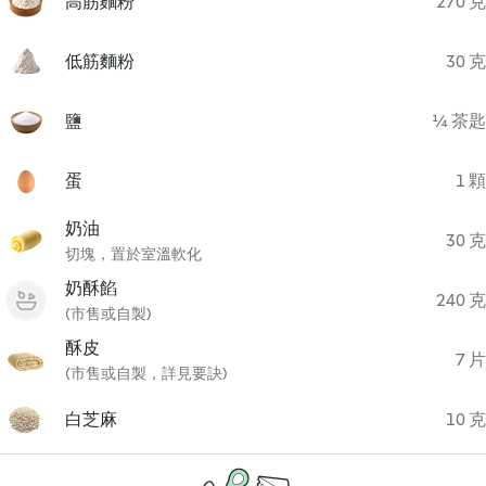
高筋麵粉
270 克
低筋麵粉
30 克
鹽
¼ 茶匙
蛋
1 顆
奶油
30 克
切塊，置於室溫軟化
奶酥餡
240 克
(市售或自製)
酥皮
7 片
(市售或自製，詳見要訣)
白芝麻
10 克