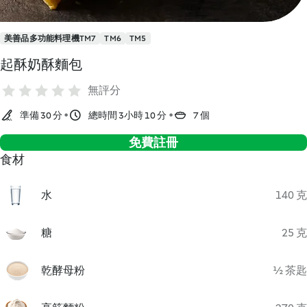
美善品多功能料理機TM7
TM6
TM5
起酥奶酥麵包
無評分
準備 30 分
總時間 3小時 10 分
7 個
免費註冊
食材
水
140 克
糖
25 克
乾酵母粉
½ 茶匙