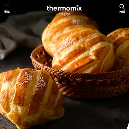
跳
選單
搜尋
至
主
要
內
容