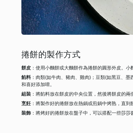
捲餅的製作方式
餅皮
：使用小麵餅或大麵餅作為捲餅的圓形外皮。小麵
餡料
：肉類(如牛肉、豬肉、雞肉)；豆類(如黑豆、
和喜好添加唷。
組裝
：將餡料放在餅皮的中央位置，然後將餅皮的兩
烹飪
：將製作好的捲餅放在熱鍋或煎鍋中烤熟，直到
裝飾
：將烤好的捲餅放在盤子中，可以搭配一些莎莎