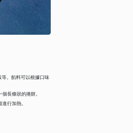
米飯等。餡料可以根據口味
一個長條狀的捲餅。
箱進行加熱。