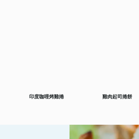
印度咖哩烤雞捲
雞肉起司捲餅