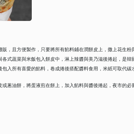
攤販，且方便製作，只要將所有餡料鋪在潤餅皮上，撒上花生粉
與各式蔬菜與米飯包入餅皮中，淋上辣醬與美乃滋後捲起，是韓
後包入所有喜愛的餡料，卷成捲後搭配醬料食用，米紙可取代碳
皮或蔥油餅，將蛋液煎在餅上，加入餡料與醬後捲起，夜市的必