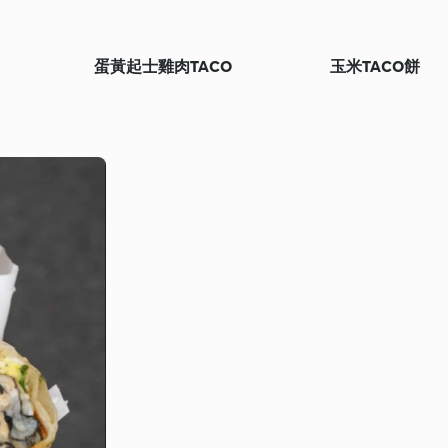
蛋黃起士雞肉TACO
玉米TACO餅