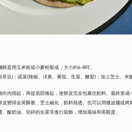
餅是用玉米粉或小麥粉製成，大小約6-8吋。
墨西哥豆)；蔬菜(辣椒、洋蔥、番茄、生菜、酪梨)；加上芝士、
側向內摺起，再從底部捲起，使餅皮完全包裹住餡料。最終形成
餅皮變得金黃酥脆，芝士融化，餡料熱透。也可以用微波爐或烤
醬、酸奶油、切碎的生菜等進行裝飾，增加風味和美觀度。