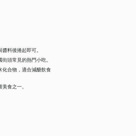
與醬料後捲起即可。
國街頭常見的熱門小吃。
水化合物，適合減醣飲食
嘗美食之一。