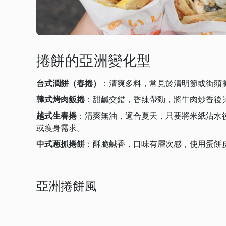
捲餅的亞洲變化型
台式潤餅（春捲）
：清爽多料，常見於清明節或街頭
韓式烤肉飯捲
：甜鹹交錯，香辣帶勁，將牛肉炒香後
越式生春捲
：清爽無油，適合夏天，只要將米紙沾水
或瘦身需求。
中式蔥抓捲餅
：酥脆鹹香，口味有層次感，使用蛋餅
亞洲捲餅風