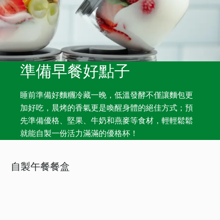
準備早餐好點子
睡前準備好麵糰冷藏一晚，低溫發酵不僅讓麵包更
加好吃，晨烤的香氣更是喚醒身體的絕佳方式；預
先準備優格、堅果、牛奶和燕麥等食材，輕輕鬆鬆
就能自製一份活力滿滿的優格杯！
自製午餐餐盒