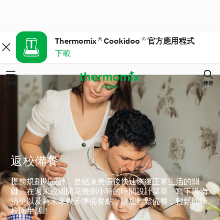
Thermomix ® Cookidoo ® 官方應用程式
下載
選單
搜尋
返校備餐
提前規劃與設計，是結束長假後快速恢復正常生活的關
鍵。在週末或週間花幾個小時的時間設計菜單、寫下購物
清單以及為未來幾天準備餐點，讓您輕鬆備餐，輕鬆回歸
校園生活！