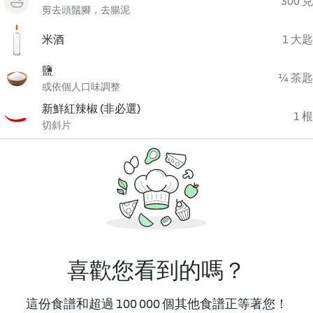
300 克
剪去頭鬚腳，去腸泥
米酒
1 大匙
鹽
¼ 茶匙
或依個人口味調整
新鮮紅辣椒 (非必選)
1 根
切斜片
喜歡您看到的嗎？
這份食譜和超過 100 000 個其他食譜正等著您！