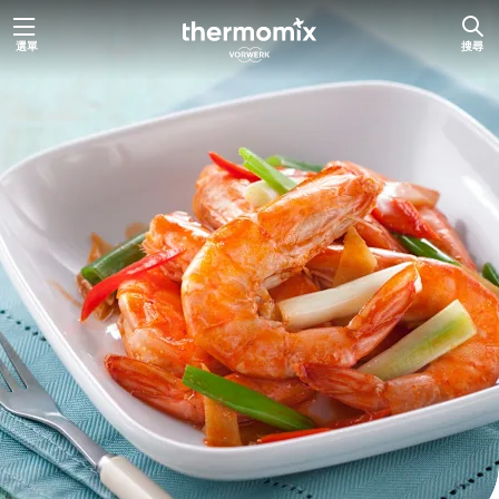
跳
選單
搜尋
至
主
要
內
容