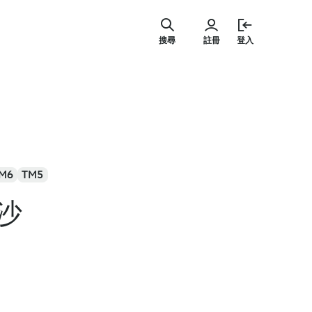
跳
至
搜尋
註冊
登入
主
要
內
容
M6
TM5
沙