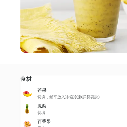
食材
芒果
切塊，鋪平放入冰箱冷凍(詳見要訣)
鳳梨
切塊
百香果