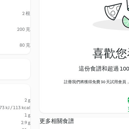
2 根
200 克
80 克
喜歡您
這份食譜和超過 10
註冊我們將獲得免費 30 天試用會員，
2 g
73 kJ / 113 kcal
1 g
更多相關食譜
2.9 g