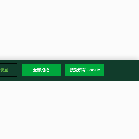
e 设置
全部拒绝
接受所有 Cookie
汁
茄子炒馬鈴薯