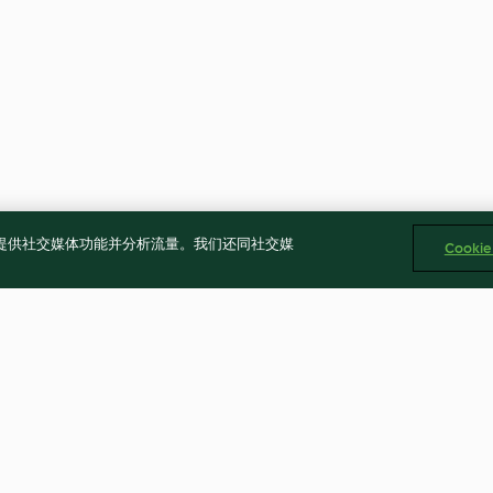
告、提供社交媒体功能并分析流量。我们还同社交媒
Cooki
黑咖啡
百香果鳳梨蒟蒻