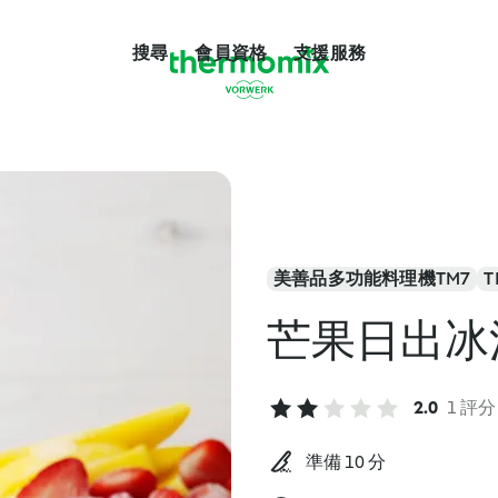
搜尋
會員資格
支援服務
美善品多功能料理機TM7
T
芒果日出冰
2.0
1 評分
準備 10 分