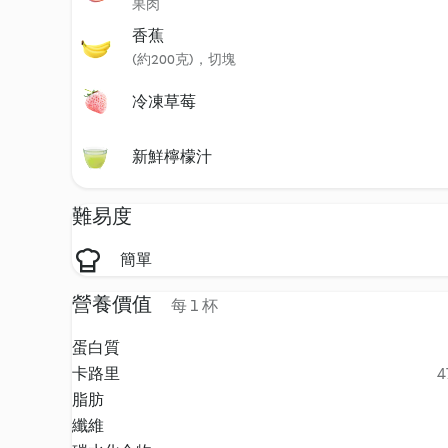
果肉
香蕉
(約200克)，切塊
冷凍草莓
新鮮檸檬汁
難易度
簡單
營養價值
每 1 杯
蛋白質
卡路里
4
脂肪
纖維