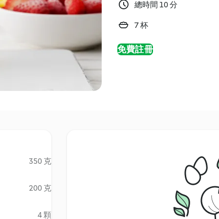
總時間 10 分
7 杯
免費註冊
350 克
200 克
4 顆