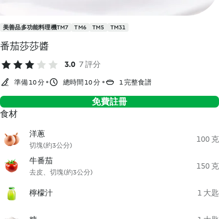
美善品多功能料理機TM7
TM6
TM5
TM31
番茄莎莎醬
3.0
7 評分
準備 10 分
總時間 10 分
1 完整食譜
免費註冊
食材
洋蔥
100 克
切塊(約3公分)
牛番茄
150 克
去皮、切塊(約3公分)
檸檬汁
1 大匙