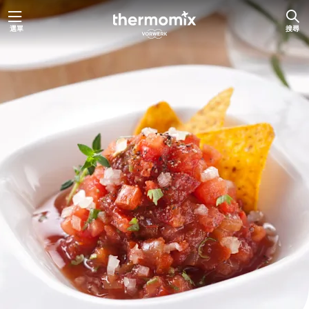
跳
選單
搜尋
至
主
要
內
容