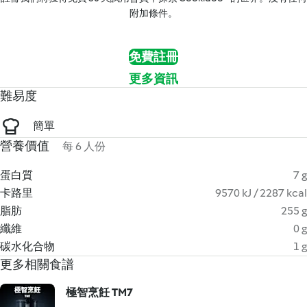
附加條件。
免費註冊
更多資訊
難易度
簡單
營養價值
每 6 人份
蛋白質
7 g
卡路里
9570 kJ / 2287 kcal
脂肪
255 g
纖維
0 g
碳水化合物
1 g
更多相關食譜
極智烹飪 TM7