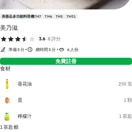
美善品多功能料理機TM7
TM6
TM5
TM31
美乃滋
3.6
8 評分
準備 5 分
總時間 5 分
6 人份
免費註冊
食材
葵花油
250 克
蛋
1 顆
檸檬汁
1 茶匙
1 茶匙 醋