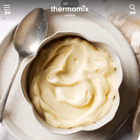
跳
選單
搜尋
至
主
要
內
容