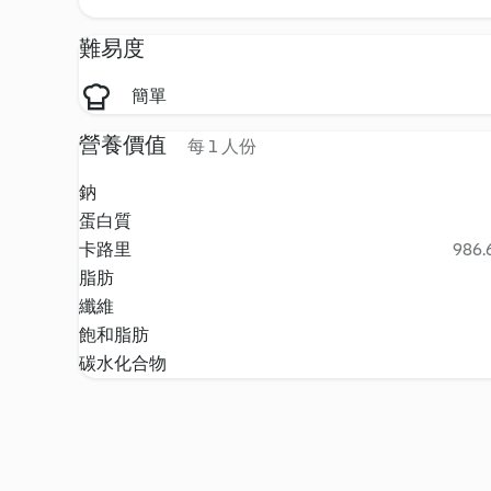
難易度
簡單
營養價值
每 1 人份
鈉
蛋白質
卡路里
986.6
脂肪
纖維
飽和脂肪
碳水化合物