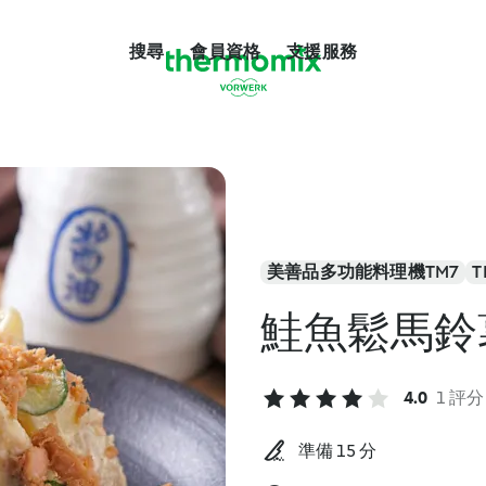
搜尋
會員資格
支援服務
美善品多功能料理機TM7
T
鮭魚鬆馬鈴
4.0
1 評分
準備 15 分