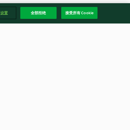
e 设置
全部拒绝
接受所有 Cookie
沙拉
越南炸春卷
1.0
(1)
繁體