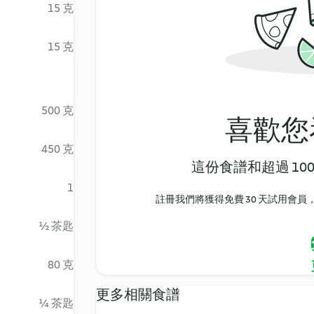
15 克
15 克
500 克
喜歡您
450 克
這份食譜和超過 10
1
註冊我們將獲得免費 30 天試用會員，
½ 茶匙
80 克
更多相關食譜
¼ 茶匙