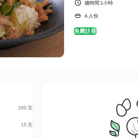
總時間 1小時
6 人份
免費註冊
200 克
15 克