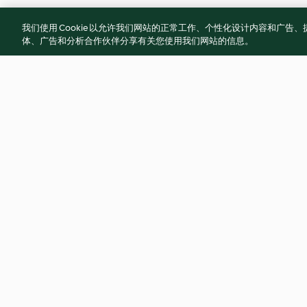
我们使用 Cookie 以允许我们网站的正常工作、个性化设计内容和广
体、广告和分析合作伙伴分享有关您使用我们网站的信息。
四喜烤麩
紅酒蜜蕃茄
3.3
(11)
無評分
© 版權所有 2026
服務條款
隱私權政策
免責聲明
網頁所有權