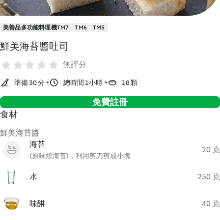
美善品多功能料理機TM7
TM6
TM5
鮮美海苔醬吐司
無評分
準備 30 分
總時間 1小時
18 顆
免費註冊
食材
鮮美海苔醬
海苔
20 克
(原味燒海苔)，利用剪刀剪成小塊
水
250 克
味醂
40 克