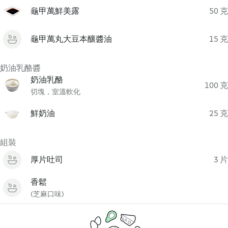
龜甲萬鮮美露
50 克
龜甲萬丸大豆本釀醬油
15 克
奶油乳酪醬
奶油乳酪
100 克
切塊，室溫軟化
鮮奶油
25 克
組裝
厚片吐司
3 片
香鬆
(芝麻口味)