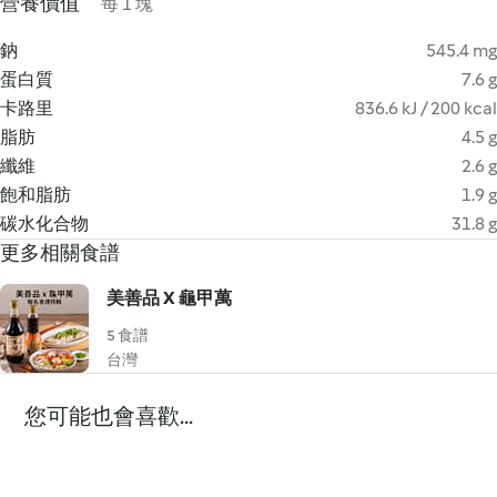
營養價值
每 1 塊
鈉
545.4 mg
蛋白質
7.6 g
卡路里
836.6 kJ / 200 kcal
脂肪
4.5 g
纖維
2.6 g
飽和脂肪
1.9 g
碳水化合物
31.8 g
更多相關食譜
美善品 X 龜甲萬
5 食譜
台灣
您可能也會喜歡...