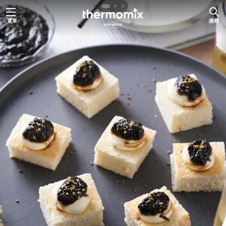
跳
選單
搜尋
至
主
要
內
容