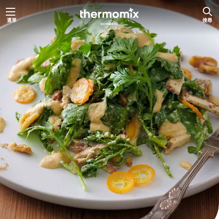
跳
選單
搜尋
至
主
要
內
容