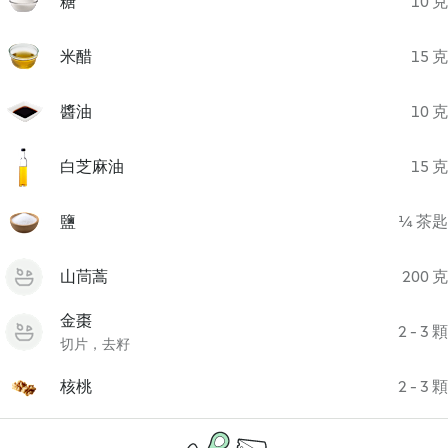
糖
10 克
米醋
15 克
醬油
10 克
白芝麻油
15 克
鹽
¼ 茶匙
山茼蒿
200 克
金棗
2 - 3 顆
切片，去籽
核桃
2 - 3 顆