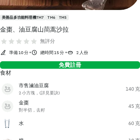
美善品多功能料理機TM7
TM6
TM5
金棗、油豆腐山茼蒿沙拉
無評分
準備 10 分
總時間 15 分
2 人份
免費註冊
食材
市售滷油豆腐
140 克
2 小方塊，(詳見要訣)
金棗
45 克
對半切，去籽
水
60 克