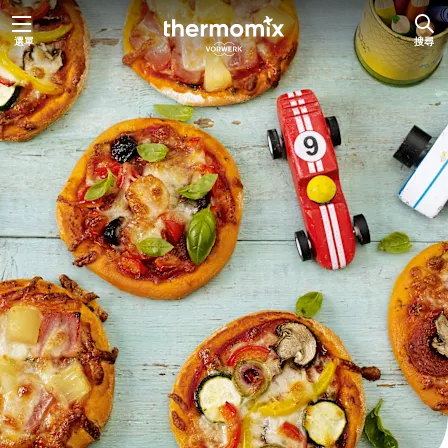
跳
選單
搜尋
至
主
要
內
容