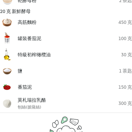
乾酵母粉
2 茶匙
20 克 新鮮酵母
高筋麵粉
450 克
罐裝番茄泥
100 克
特級初榨橄欖油
30 克
鹽
1 茶匙
番茄泥
150 克
莫札瑞拉乳酪
300 克
刨絲(披薩絲)