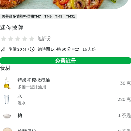
美善品多功能料理機TM7
TM6
TM5
TM31
迷你披薩
無評分
準備 20 分
總時間 1小時 30 分
16 人份
免費註冊
食材
特級初榨橄欖油
30 克
多備一些抹油用
水
220 克
溫水
糖
1 茶匙