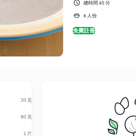
總時間 45 分
6 人份
免費註冊
20 克
80 克
1 片