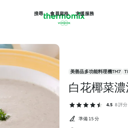
搜尋
會員資格
支援服務
美善品多功能料理機TM7
T
白花椰菜濃
4.5
8 評分
準備 15 分