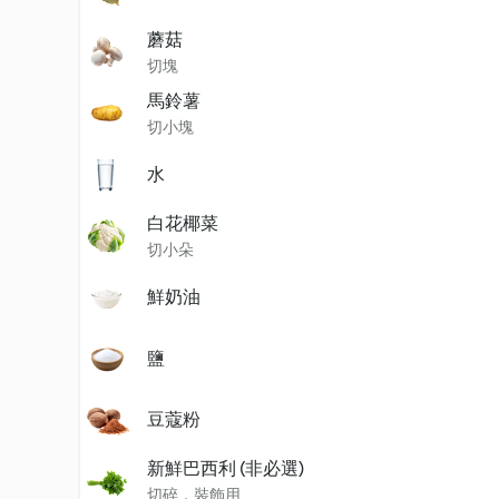
蘑菇
切塊
馬鈴薯
切小塊
水
白花椰菜
切小朵
鮮奶油
鹽
豆蔻粉
新鮮巴西利 (非必選)
切碎，裝飾用