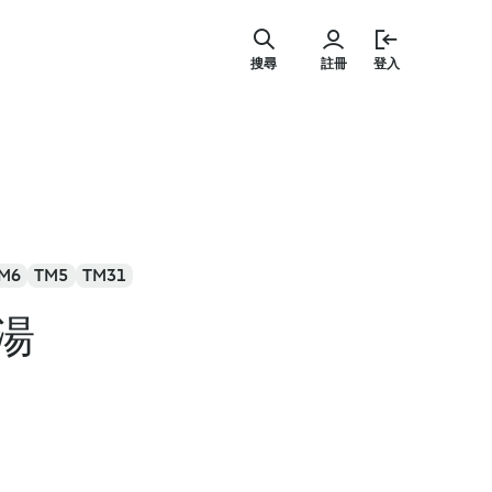
跳
至
搜尋
註冊
登入
主
要
內
容
M6
TM5
TM31
湯