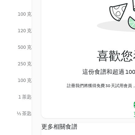
100 克
120 克
500 克
喜歡您
250 克
這份食譜和超過 10
100 克
註冊我們將獲得免費 30 天試用會員，
1 茶匙
½ 茶匙
更多相關食譜