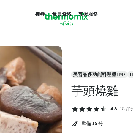
搜尋
會員資格
支援服務
美善品多功能料理機TM7
T
芋頭燒雞
4.6
18 評
準備 15 分