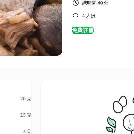
總時間 40 分
4 人份
免費註冊
20 克
15 克
3 朵