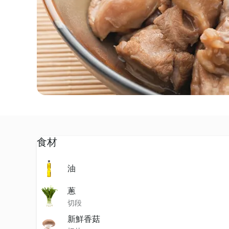
食材
油
蔥
切段
新鮮香菇