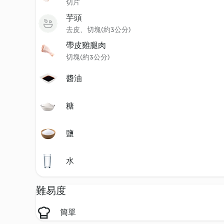
切片
芋頭
去皮、切塊(約3公分)
帶皮雞腿肉
切塊(約3公分)
醬油
糖
鹽
水
難易度
簡單