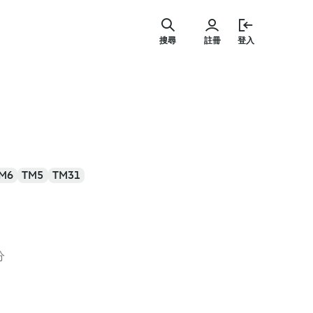
跳
至
搜尋
註冊
登入
主
要
內
容
M6
TM5
TM31
分