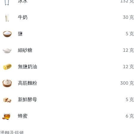
冰水
132 克
牛奶
30 克
鹽
5 克
細砂糖
12 克
無鹽奶油
12 克
高筋麵粉
300 克
新鮮酵母
5 克
蜂蜜
6 克
燙麵及烘烤