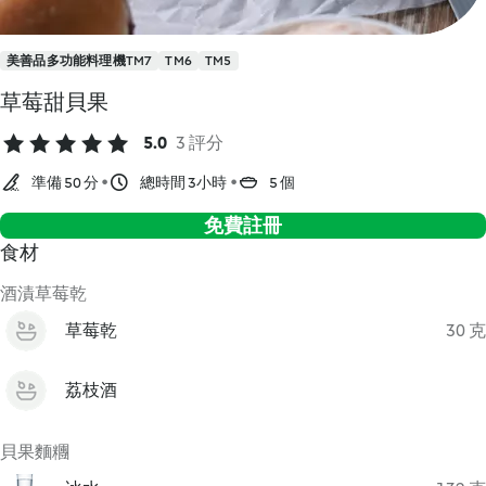
美善品多功能料理機TM7
TM6
TM5
草莓甜貝果
5.0
3 評分
準備 50 分
總時間 3小時
5 個
免費註冊
食材
酒漬草莓乾
草莓乾
30 克
荔枝酒
貝果麵糰