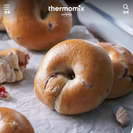
跳
選單
搜尋
至
主
要
內
容