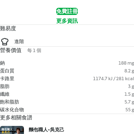
免費註冊
更多資訊
難易度
進階
營養價值
每 1 個
鈉
188 mg
蛋白質
8.2 g
卡路里
1174.7 kJ / 281 kcal
脂肪
3 g
纖維
1.5 g
飽和脂肪
5.7 g
碳水化合物
55 g
更多相關食譜
麵包職人-吳克己