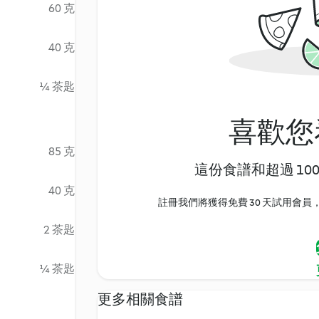
60 克
40 克
¼ 茶匙
喜歡您
85 克
這份食譜和超過 10
40 克
註冊我們將獲得免費 30 天試用會員，
2 茶匙
¼ 茶匙
更多相關食譜