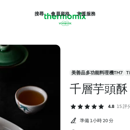
搜尋
會員資格
支援服務
美善品多功能料理機TM7
T
千層芋頭酥
4.8
15 評
準備 1小時 20 分