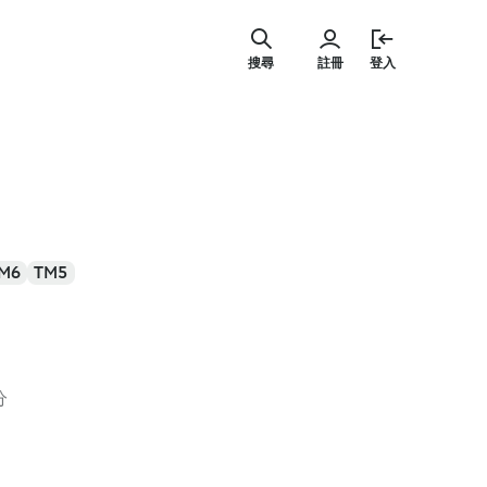
跳
至
搜尋
註冊
登入
主
要
內
容
M6
TM5
分