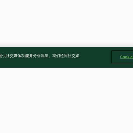
告、提供社交媒体功能并分析流量。我们还同社交媒
Cooki
柳橙優格杯子蛋糕
起士火腿麵包
4.5
(6)
4.5
(11)