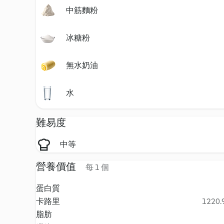
中筋麵粉
冰糖粉
無水奶油
水
難易度
中等
營養價值
每 1 個
蛋白質
卡路里
1220.9
脂肪