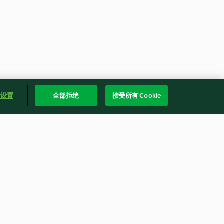
e 设置
全部拒绝
接受所有 Cookie
可可波蘿麵包
4.5
(21)