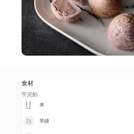
食材
芋泥餡
水
芋頭