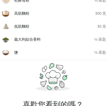
乾酵母粉
½ 茶匙
高筋麵粉
300 克
低筋麵粉
30 克
義大利綜合香料
½ 茶匙
鹽
¼ 茶匙
喜歡您看到的嗎？