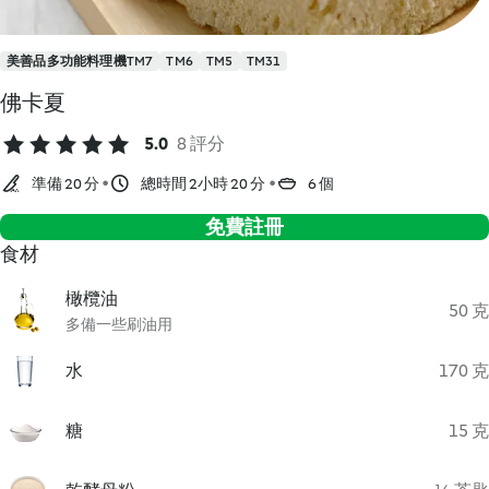
美善品多功能料理機TM7
TM6
TM5
TM31
佛卡夏
5.0
8 評分
準備 20 分
總時間 2小時 20 分
6 個
免費註冊
食材
橄欖油
50 克
多備一些刷油用
水
170 克
糖
15 克