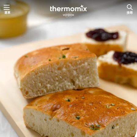
跳
選單
搜尋
至
主
要
內
容