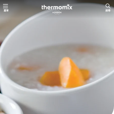
跳
選單
搜尋
至
主
要
內
容