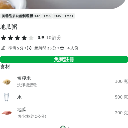
美善品多功能料理機TM7
TM6
TM5
TM31
地瓜粥
3.9
10 評分
準備 5 分
總時間 35 分
4 人份
免費註冊
食材
短梗米
100 克
洗淨後瀝乾
水
500 克
地瓜
200 克
切小塊(約2公分)