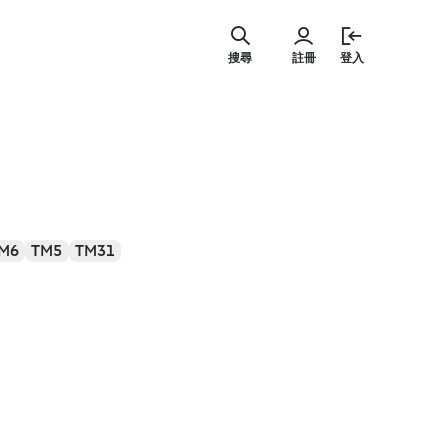
跳
至
搜尋
註冊
登入
主
要
內
容
M6
TM5
TM31