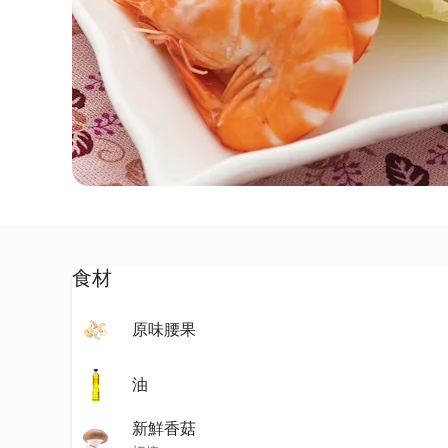
食材
原味腰果
油
新鮮香菇