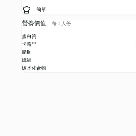
簡單
營養價值
每 1 人份
蛋白質
卡路里
脂肪
纖維
碳水化合物