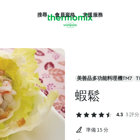
搜尋
會員資格
支援服務
美善品多功能料理機TM7
T
蝦鬆
4.3
3 評分
準備 15 分