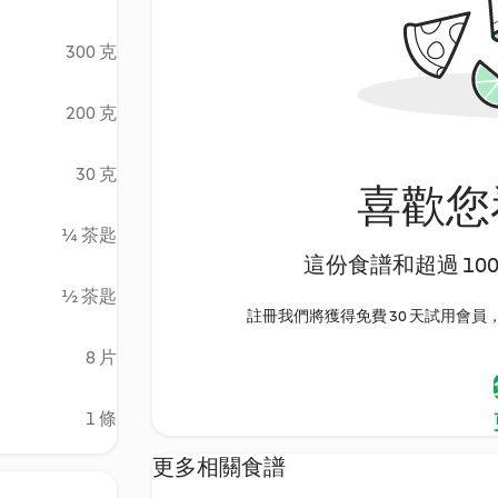
300 克
200 克
30 克
喜歡您
¼ 茶匙
這份食譜和超過 10
½ 茶匙
註冊我們將獲得免費 30 天試用會員，
8 片
1 條
更多相關食譜