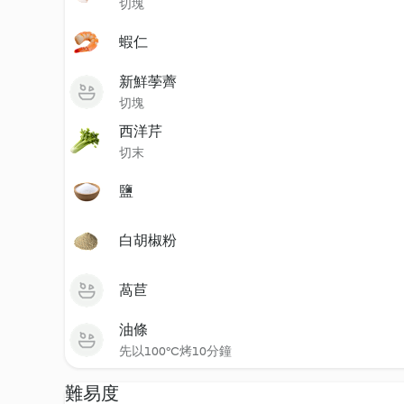
切塊
蝦仁
新鮮荸薺
切塊
西洋芹
切末
鹽
白胡椒粉
萵苣
油條
先以100°C烤10分鐘
難易度