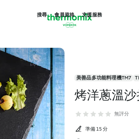
搜尋
會員資格
支援服務
美善品多功能料理機TM7
T
烤洋蔥溫沙
無評分
準備 15 分