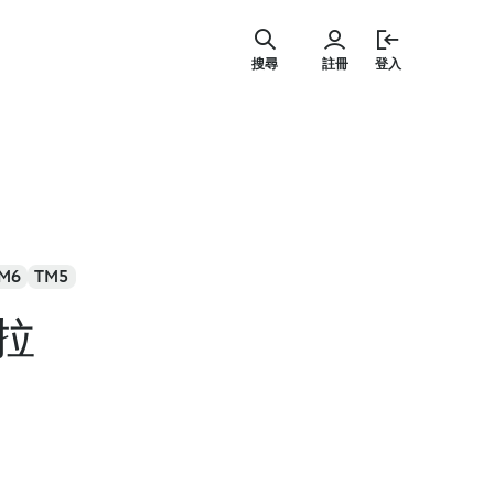
跳
至
搜尋
註冊
登入
主
要
內
容
M6
TM5
拉