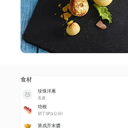
食材
珍珠洋蔥
去皮
培根
切丁(約1公分)
第戎芥末醬