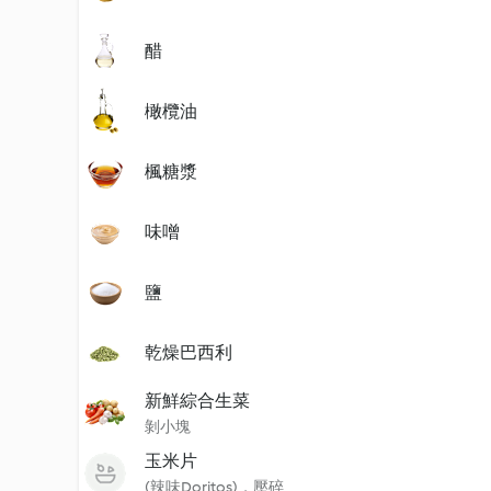
醋
橄欖油
楓糖漿
味噌
鹽
乾燥巴西利
新鮮綜合生菜
剝小塊
玉米片
(辣味Doritos)，壓碎