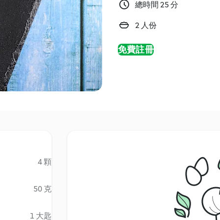
總時間 25 分
2 人份
免費註冊
4 顆
50 克
1 大匙