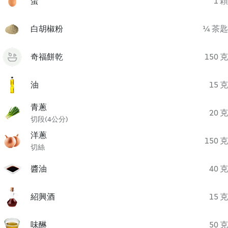
蛋
1 顆
白胡椒粉
¼ 茶匙
奇福餅乾
150 克
油
15 克
青蔥
20 克
切段(4公分)
洋蔥
150 克
切絲
醬油
40 克
紹興酒
15 克
味醂
50 克