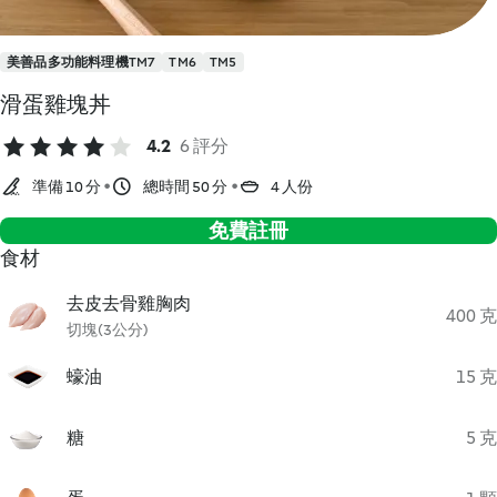
美善品多功能料理機TM7
TM6
TM5
滑蛋雞塊丼
4.2
6 評分
準備 10 分
總時間 50 分
4 人份
免費註冊
食材
去皮去骨雞胸肉
400 克
切塊(3公分)
蠔油
15 克
糖
5 克