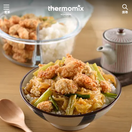
跳
選單
搜尋
至
主
要
內
容