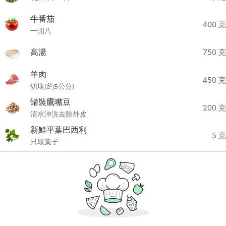
牛番茄
400 克
一開八
高湯
750 克
羊肉
450 克
切塊(約5公分)
罐裝鷹嘴豆
200 克
清水沖洗去除外皮
新鮮平葉巴西利
5 克
只取葉子