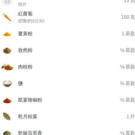
15 克
切片
紅蘿蔔
100 克
切塊(約2公分)
薑黃粉
1 茶匙
孜然粉
½ 茶匙
肉桂粉
⅛ 茶匙
鹽
¾ 茶匙
凱宴辣椒粉
½ 茶匙
乾月桂葉
1 片
乾燥百里香
½ 茶匙