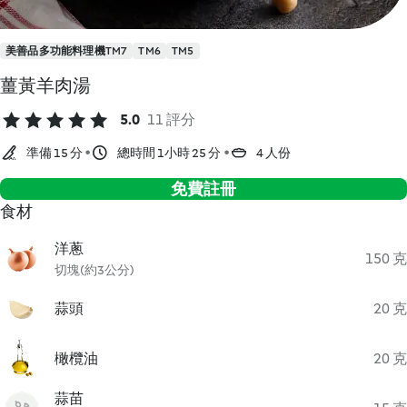
美善品多功能料理機TM7
TM6
TM5
薑黃羊肉湯
5.0
11 評分
準備 15 分
總時間 1小時 25 分
4 人份
免費註冊
食材
洋蔥
150 克
切塊(約3公分)
蒜頭
20 克
橄欖油
20 克
蒜苗