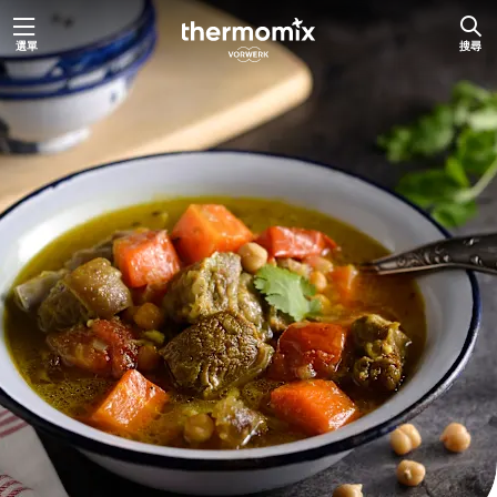
跳
選單
搜尋
至
主
要
內
容