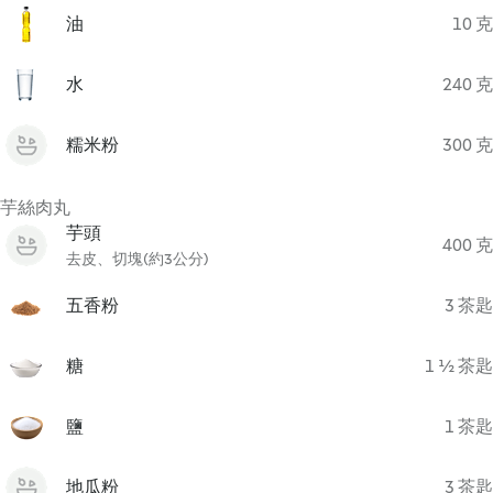
油
10 克
水
240 克
糯米粉
300 克
芋絲肉丸
芋頭
400 克
去皮、切塊(約3公分)
五香粉
3 茶匙
糖
1 ½ 茶匙
鹽
1 茶匙
地瓜粉
3 茶匙