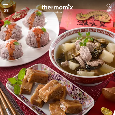
跳
選單
搜尋
至
主
要
內
容