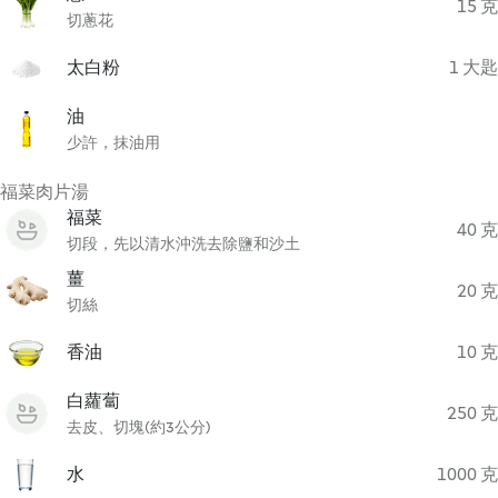
15 克
切蔥花
太白粉
1 大匙
油
少許，抹油用
福菜肉片湯
福菜
40 克
切段，先以清水沖洗去除鹽和沙土
薑
20 克
切絲
香油
10 克
白蘿蔔
250 克
去皮、切塊(約3公分)
水
1000 克