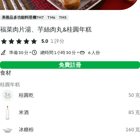
美善品多功能料理機TM7
TM6
TM5
福菜肉片湯、芋絲肉丸&桂圓年糕
5.0
1 評分
準備 30 分
總時間 1小時 30 分
6 人份
免費註冊
食材
桂圓年糕
桂圓乾
50 克
米酒
85 克
冰糖粉
160 克