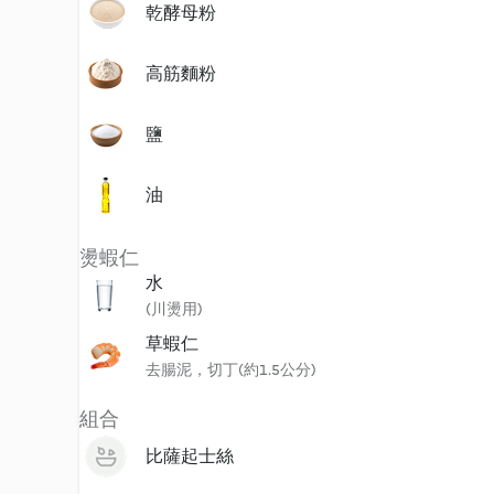
乾酵母粉
高筋麵粉
鹽
油
燙蝦仁
水
(川燙用)
草蝦仁
去腸泥，切丁(約1.5公分)
組合
比薩起士絲