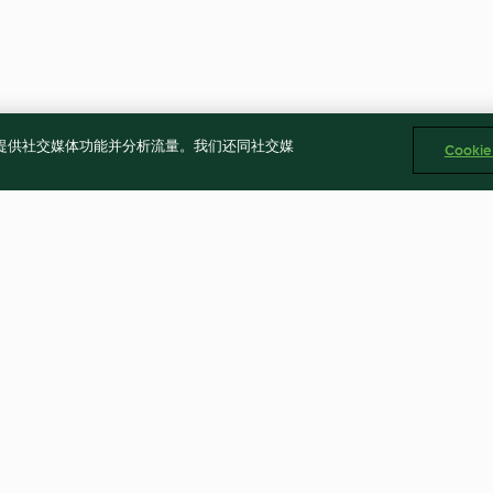
告、提供社交媒体功能并分析流量。我们还同社交媒
Cooki
番茄炒菇
雙菇獻瑞
4.0
(2)
2.3
(3)