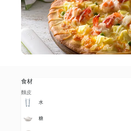
食材
麵皮
水
糖