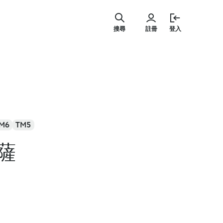
跳
至
搜尋
註冊
登入
主
要
內
容
M6
TM5
薩