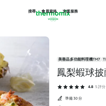
搜尋
會員資格
支援服務
美善品多功能料理機TM7
T
鳳梨蝦球披
4.8
5 評分
準備 30 分