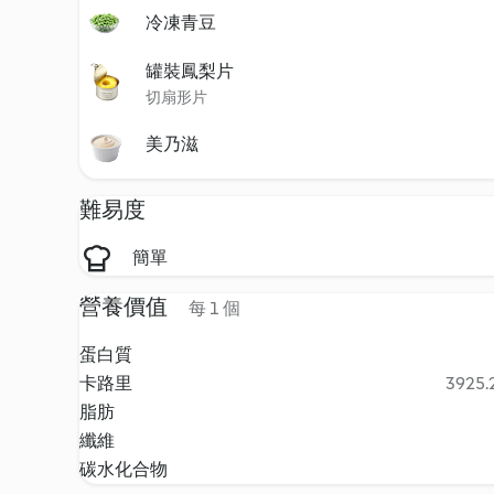
冷凍青豆
罐裝鳳梨片
切扇形片
美乃滋
難易度
簡單
營養價值
每 1 個
蛋白質
卡路里
3925.2
脂肪
纖維
碳水化合物