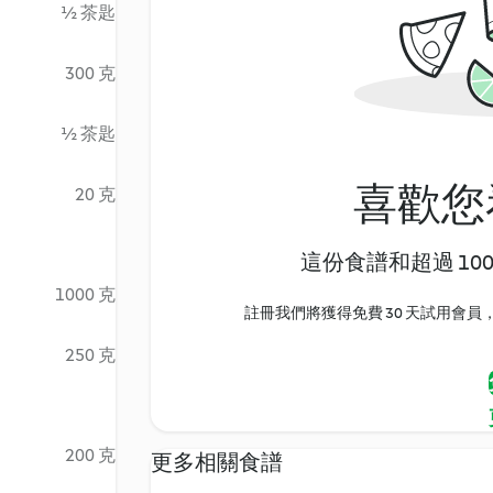
½ 茶匙
300 克
½ 茶匙
喜歡您
20 克
這份食譜和超過 10
1000 克
註冊我們將獲得免費 30 天試用會員，
250 克
200 克
更多相關食譜