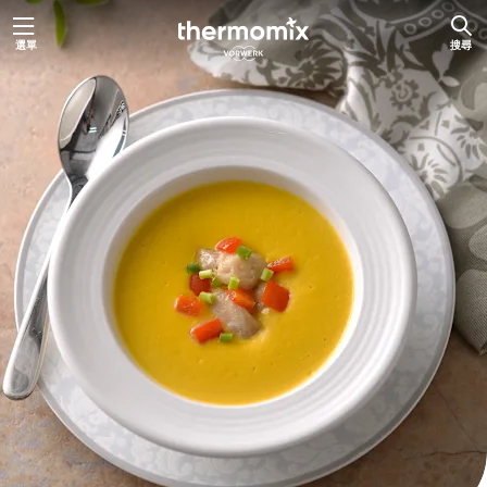
跳
選單
搜尋
至
主
要
內
容