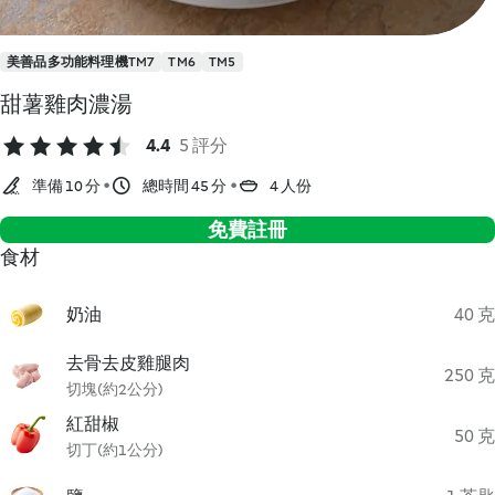
美善品多功能料理機TM7
TM6
TM5
甜薯雞肉濃湯
4.4
5 評分
準備 10 分
總時間 45 分
4 人份
免費註冊
食材
奶油
40 克
去骨去皮雞腿肉
250 克
切塊(約2公分)
紅甜椒
50 克
切丁(約1公分)