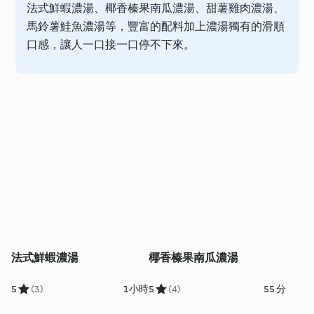
法式鮮蝦濃湯、椰香榛果南瓜濃湯、甜薯雞肉濃湯、
馬鈴薯鮭魚濃湯等，豐富的配料加上濃湯獨有的滑順
口感，讓人一口接一口停不下來。
法式鮮蝦濃湯
椰香榛果南瓜濃湯
5
(3)
1小時
5
(4)
55 分