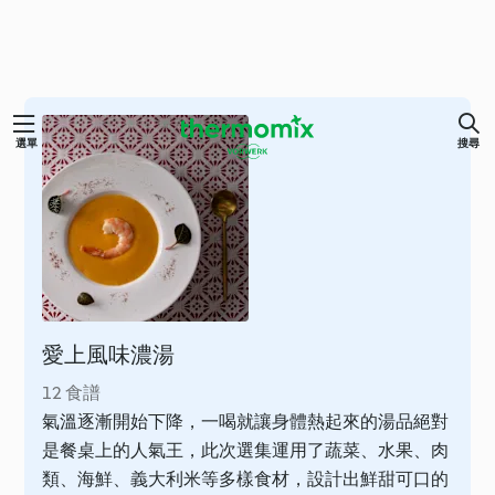
跳
選單
搜尋
至
主
要
內
容
愛上風味濃湯
12 食譜
氣溫逐漸開始下降，一喝就讓身體熱起來的湯品絕對
是餐桌上的人氣王，此次選集運用了蔬菜、水果、肉
類、海鮮、義大利米等多樣食材，設計出鮮甜可口的