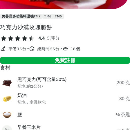
美善品多功能料理機TM7
TM6
TM5
巧克力沙漠玫瑰脆餅
4.4
5 評分
準備 15 分
總時間 55 分
18 個
免費註冊
食材
黑巧克力(可可含量50%)
200 克
切塊(約2公分)
奶油
80 克
切塊，室溫軟化
鹽
⅛ 茶匙
早餐玉米片