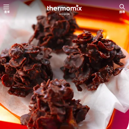
跳
選單
搜尋
至
主
要
內
容