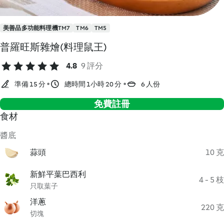
美善品多功能料理機TM7
TM6
TM5
普羅旺斯雜燴(料理鼠王)
4.8
9 評分
準備 15 分
總時間 1小時 20 分
6 人份
免費註冊
食材
醬底
蒜頭
10 克
新鮮平葉巴西利
4 - 5 枝
只取葉子
洋蔥
220 克
切塊