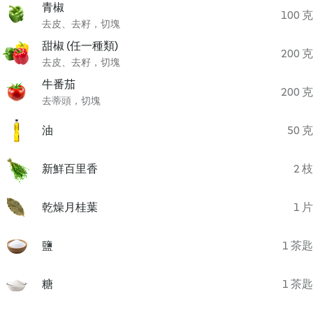
青椒
100 克
去皮、去籽，切塊
甜椒 (任一種類)
200 克
去皮、去籽，切塊
牛番茄
200 克
去蒂頭，切塊
油
50 克
新鮮百里香
2 枝
乾燥月桂葉
1 片
鹽
1 茶匙
糖
1 茶匙