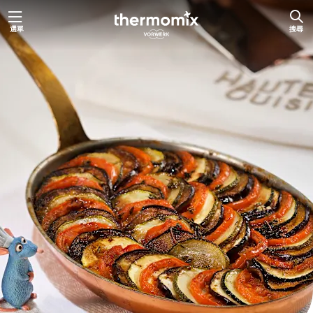
跳
選單
搜尋
至
主
要
內
容