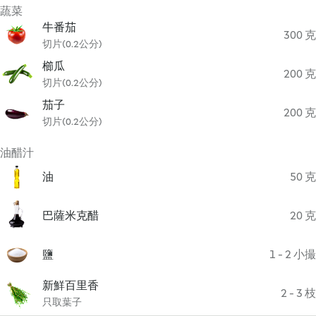
蔬菜
牛番茄
300 克
切片(0.2公分)
櫛瓜
200 克
切片(0.2公分)
茄子
200 克
切片(0.2公分)
油醋汁
油
50 克
巴薩米克醋
20 克
鹽
1 - 2 小撮
新鮮百里香
2 - 3 枝
只取葉子