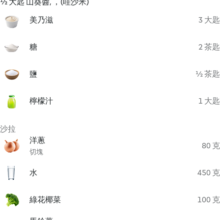
½ 大匙 山葵醬, ，(哇沙米)
美乃滋
3 大匙
糖
2 茶匙
鹽
½ 茶匙
檸檬汁
1 大匙
沙拉
洋蔥
80 克
切塊
水
450 克
綠花椰菜
100 克