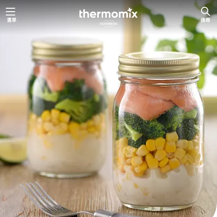
跳
選單
搜尋
至
主
要
內
容