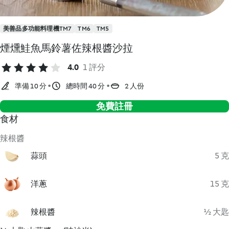
美善品多功能料理機TM7
TM6
TM5
煙燻鮭魚馬鈴薯佐辣根醬沙拉
4.0
1 評分
準備 10 分
總時間 40 分
2 人份
免費註冊
食材
辣根醬
蒜頭
5 克
洋蔥
15 克
辣根醬
½ 大匙