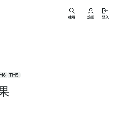
跳
至
搜尋
註冊
登入
主
要
內
容
M6
TM5
果