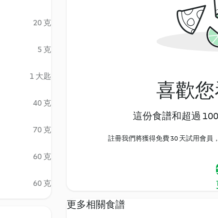
20 克
5 克
1 大匙
喜歡您
40 克
這份食譜和超過 10
70 克
註冊我們將獲得免費 30 天試用會員，
60 克
60 克
更多相關食譜