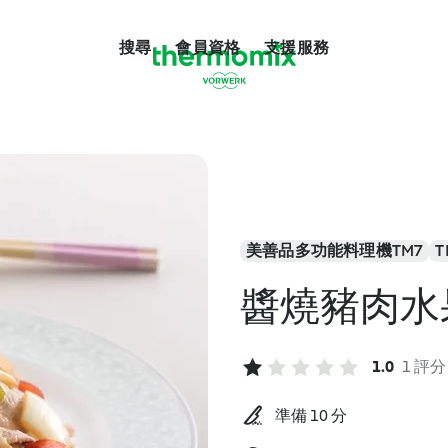
搜尋
會員資格
支援服務
美善品多功能料理機TM7
T
醬燒豬肉水
1.0
1 評分
準備 10 分