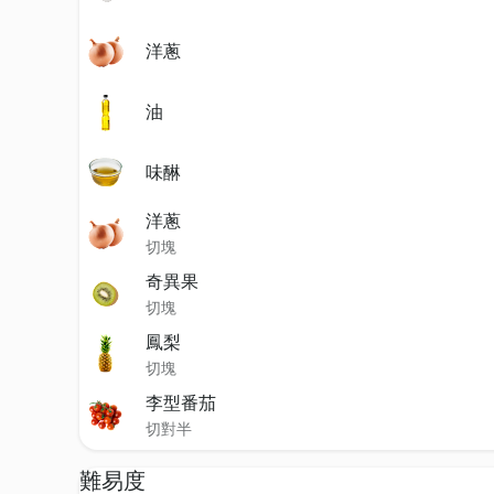
洋蔥
油
味醂
洋蔥
切塊
奇異果
切塊
鳳梨
切塊
李型番茄
切對半
難易度