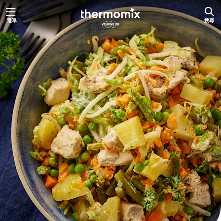
跳
選單
搜尋
至
主
要
內
容