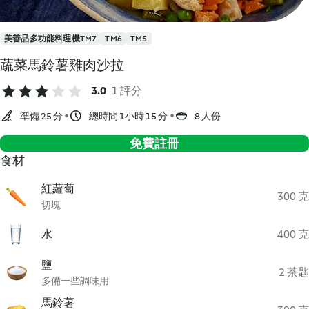
美善品多功能料理機TM7
TM6
TM5
蔬菜馬鈴薯雞肉沙拉
3.0
1 評分
準備 25 分
總時間 1小時 15 分
8 人份
免費註冊
食材
紅蘿蔔
300 克
切塊
水
400 克
鹽
2 茶匙
多備一些調味用
馬鈴薯