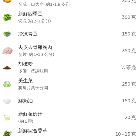
300 克
切成一口大小 (約1-1.5 公分)
新鮮四季豆
300 克
切塊 (約 2-3 公分)
冷凍青豆
150 克
去皮去骨雞胸肉
350 克
切片 (約 1-1.5 公分)
胡椒粉
½ 茶匙
多備一些調味用
美生菜
250 克
將每片葉子分開
鮮奶油
150 克
新鮮萊姆汁
20 克
(約 1 顆)
新鮮綜合香草
10 - 15 克