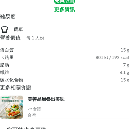
免費註冊
更多資訊
難易度
簡單
營養價值
每 1 人份
蛋白質
15 g
卡路里
801 kJ / 192 kcal
脂肪
7 g
纖維
4.1 g
碳水化合物
15 g
更多相關食譜
美善品層疊出美味
72 食譜
台灣