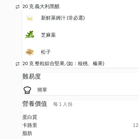
20 克 義大利黑醋
新鮮萊姆汁 (非必選)
芝麻葉
松子
20 克 整粒綜合堅果, (如：核桃、榛果)
難易度
簡單
營養價值
每 1 人份
蛋白質
卡路里
12
脂肪