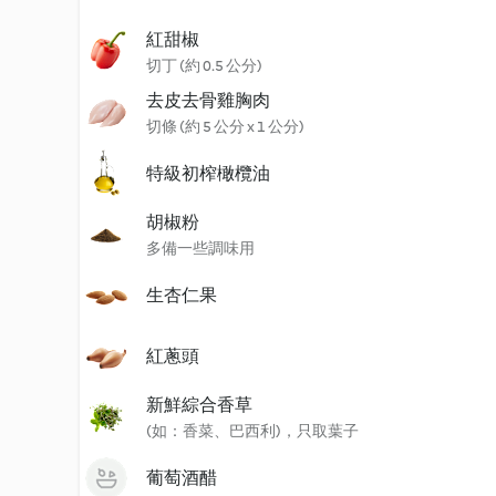
紅甜椒
切丁 (約 0.5 公分)
去皮去骨雞胸肉
切條 (約 5 公分 x 1 公分)
特級初榨橄欖油
胡椒粉
多備一些調味用
生杏仁果
紅蔥頭
新鮮綜合香草
(如：香菜、巴西利)，只取葉子
葡萄酒醋