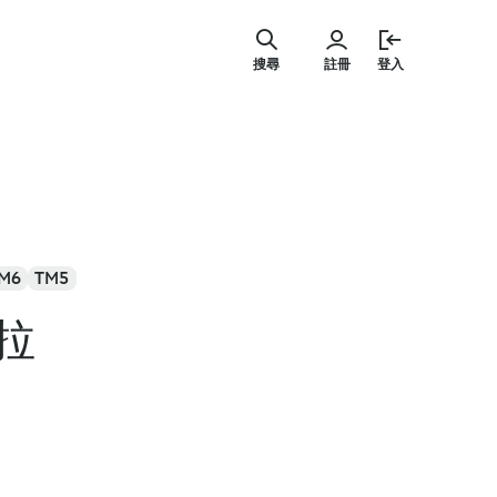
跳
至
搜尋
註冊
登入
主
要
內
容
M6
TM5
拉