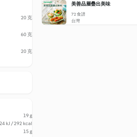
美善品層疊出美味
72 食譜
20 克
台灣
60 克
20 克
19 g
24 kJ / 292 kcal
15 g