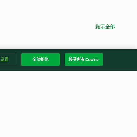
顯示全部
e 设置
全部拒绝
接受所有 Cookie
沙拉
越南炸春卷
1.0
(1)