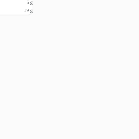
5 g
19 g