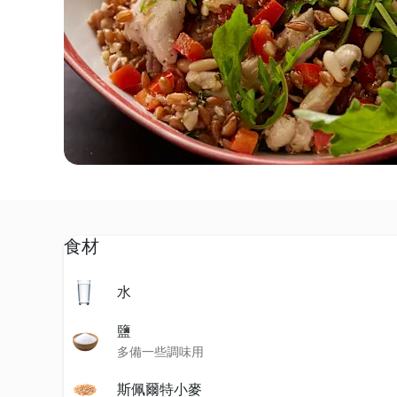
食材
水
鹽
多備一些調味用
斯佩爾特小麥