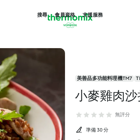
搜尋
會員資格
支援服務
美善品多功能料理機TM7
T
小麥雞肉沙
無評分
準備 30 分