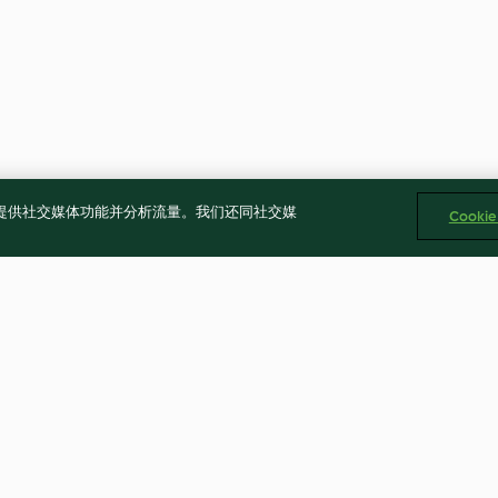
告、提供社交媒体功能并分析流量。我们还同社交媒
Cooki
加多加多
泰式青芒果牛肉
5.0
(1)
5.0
(2)