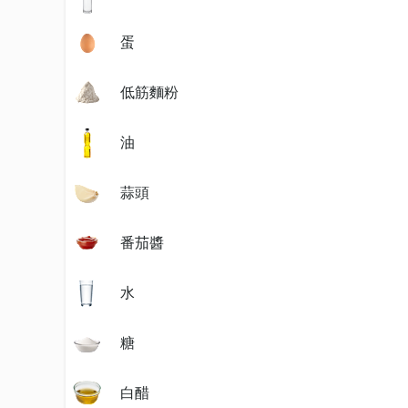
蛋
低筋麵粉
油
蒜頭
番茄醬
水
糖
白醋