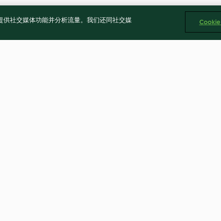
告、提供社交媒体功能并分析流量。我们还同社交媒
Cooki
咕咾肉
香菇花雕雞
2.0
(3)
4.7
(33)
Cookies
回報内容