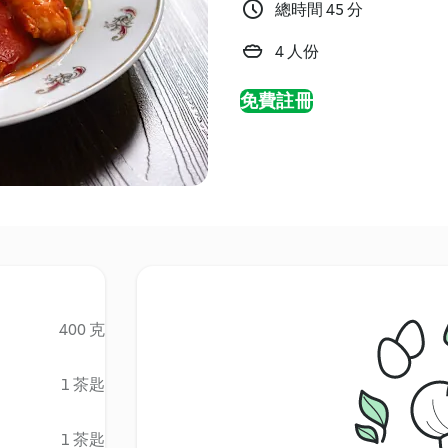
總時間 45 分
4 人份
免費註冊
400 克
1 茶匙
1 茶匙