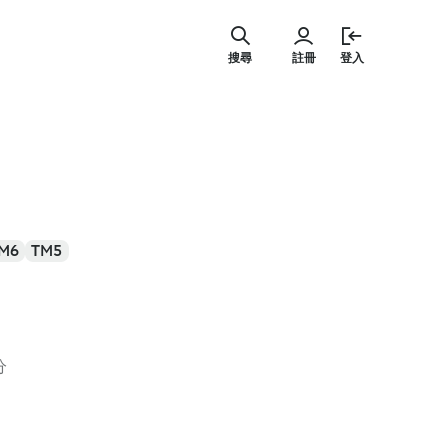
跳
至
搜尋
註冊
登入
主
要
內
容
M6
TM5
分