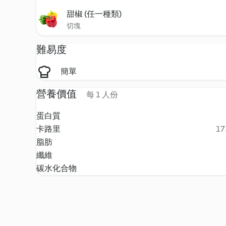
甜椒 (任一種類)
切塊
難易度
簡單
營養價值
每 1 人份
蛋白質
卡路里
17
脂肪
纖維
碳水化合物