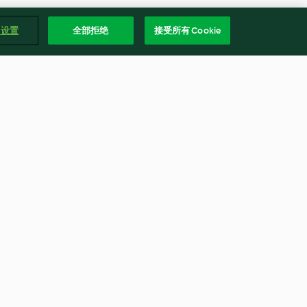
e 设置
全部拒绝
接受所有 Cookie
香菇肉絲粥
4.9
(17)
繁體