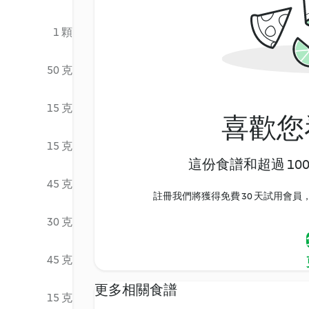
1 顆
50 克
15 克
喜歡您
15 克
這份食譜和超過 10
45 克
註冊我們將獲得免費 30 天試用會員，
30 克
45 克
更多相關食譜
15 克