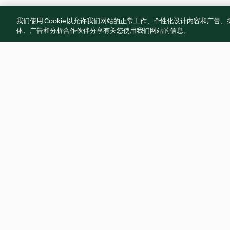
我们使用 Cookie 以允许我们网站的正常工作、个性化设计内容和广
体、广告和分析合作伙伴分享有关您使用我们网站的信息。
豬肉蘑菇咖哩
泡菜豬肉燒
3.8
(5)
4.4
(24)
© 版權所有 2026
服務條款
隱私權政策
免責聲明
網頁所有權