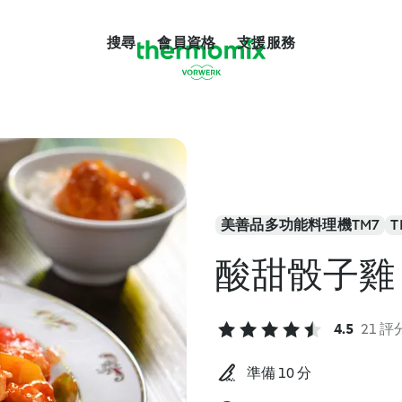
搜尋
會員資格
支援服務
美善品多功能料理機TM7
T
酸甜骰子雞
4.5
21 評
準備 10 分