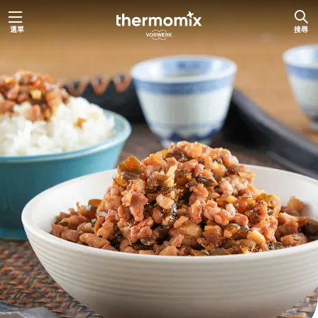
跳
選單
搜尋
至
主
要
內
容